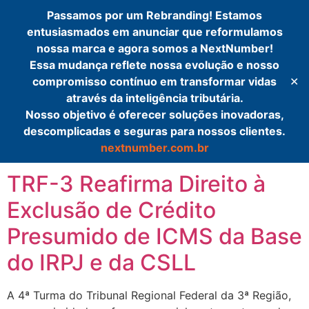
Passamos por um Rebranding! Estamos
Simples
entusiasmados em anunciar que reformulamos
nossa marca e agora somos a NextNumber!
Auditor
Essa mudança reflete nossa evolução e nosso
compromisso contínuo em transformar vidas
✕
através da inteligência tributária.
Categoria:
Valor
Nosso objetivo é oferecer soluções inovadoras,
descomplicadas e seguras para nossos clientes.
Tributário
nextnumber.com.br
TRF-3 Reafirma Direito à
Exclusão de Crédito
Presumido de ICMS da Base
do IRPJ e da CSLL
A 4ª Turma do Tribunal Regional Federal da 3ª Região,