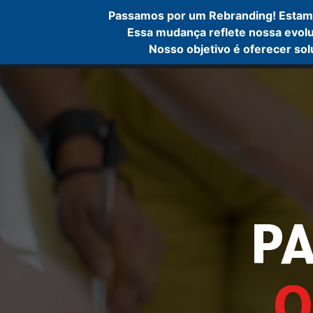
Passamos por um Rebranding! Estam
Essa mudança reflete nossa evolu
Nosso objetivo é oferecer so
P
O