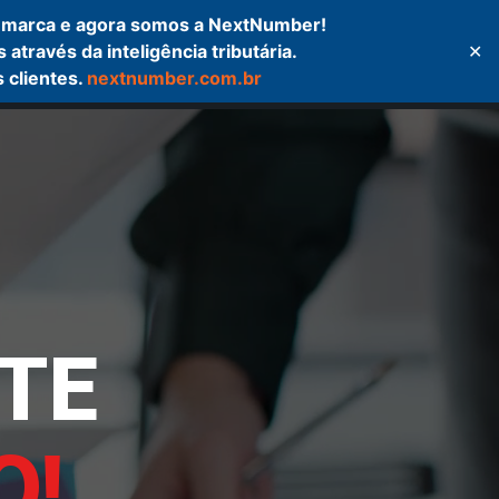
 marca e agora somos a NextNumber!
ravés da inteligência tributária.
✕
ícias
Contato
Login
 clientes.
nextnumber.com.br
TE
O
!