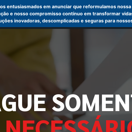
os entusiasmados em anunciar que reformulamos nossa
ção e nosso compromisso contínuo em transformar vidas at
Home
Como funciona?
Enviar análise
Últimas not
luções inovadoras, descomplicadas e seguras para nossos
AGUE SOMEN
 NECESSÁRI