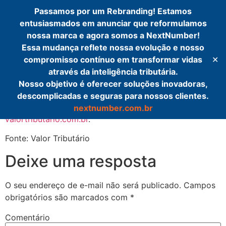
Passamos por um Rebranding! Estamos
Simples
entusiasmados em anunciar que reformulamos
nossa marca e agora somos a NextNumber!
Auditor
Essa mudança reflete nossa evolução e nosso
compromisso contínuo em transformar vidas
✕
através da inteligência tributária.
Event 18
Nosso objetivo é oferecer soluções inovadoras,
descomplicadas e seguras para nossos clientes.
O post
Event 18
apareceu primeiro em
nextnumber.com.br
valortributario.com.br
.
Fonte: Valor Tributário
Deixe uma resposta
O seu endereço de e-mail não será publicado.
Campos
obrigatórios são marcados com
*
Comentário