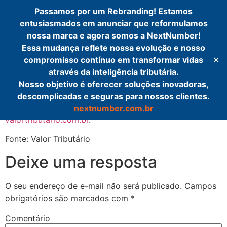
Passamos por um Rebranding! Estamos
Simples
entusiasmados em anunciar que reformulamos
nossa marca e agora somos a NextNumber!
Auditor
Essa mudança reflete nossa evolução e nosso
compromisso contínuo em transformar vidas
✕
através da inteligência tributária.
dsfd
Nosso objetivo é oferecer soluções inovadoras,
descomplicadas e seguras para nossos clientes.
O post
dsfd
apareceu primeiro em
nextnumber.com.br
valortributario.com.br
.
Fonte: Valor Tributário
Deixe uma resposta
O seu endereço de e-mail não será publicado.
Campos
obrigatórios são marcados com
*
Comentário